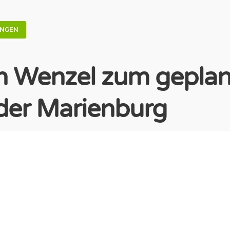
UNGEN
n Wenzel zum gepla
der Marienburg
fan Wenzel, haushaltspolitischer Sprecher, vom 